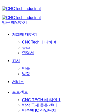
방문 예약하기
저희에 대하여
CNCTech에 대하여
뉴스
연락처
위치
빈푹
박장
서비스
프로젝트
CNC TECH 바 티엔 1
박장 국제 물류 센터
빈쑤옌 IC 산업단지