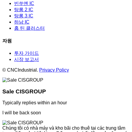
빈쑤옌 IC
탕롱 2 IC
탕롱 3 IC
하남 IC
홉 틴 클러스터
자원
투자 가이드
시장 보고서
© CNCIndustrial.
Privacy Policy
Sale CISGROUP
Typically replies within an hour
I will be back soon
Chúng tôi có nhà máy và kho bãi cho thuê tại các trung tâm