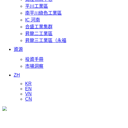
平川工業區
南平川綠色工業區
IC 河南
合盛工業集群
昇龍二工業區
昇龍三工業區（永福
資源
投資手冊
市場洞察
ZH
KR
EN
VN
CN
提供全面解決方案的領先工業開發商