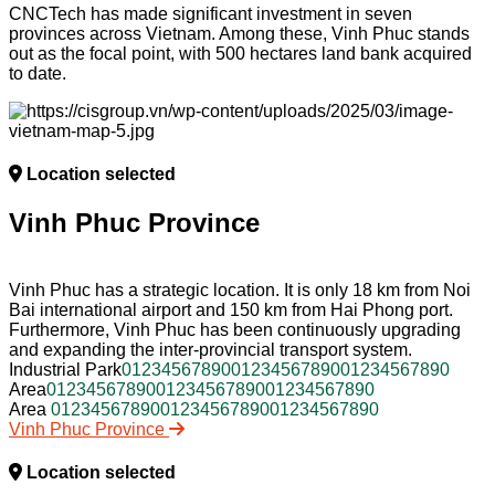
CNCTech has made significant investment in seven
provinces across Vietnam. Among these, Vinh Phuc stands
out as the focal point, with 500 hectares land bank acquired
to date.
Location selected
Vinh Phuc Province
Vinh Phuc has a strategic location. It is only 18 km from Noi
Bai international airport and 150 km from Hai Phong port.
Furthermore, Vinh Phuc has been continuously upgrading
and expanding the inter-provincial transport system.
Industrial Park
0
1
2
3
4
5
6
7
8
9
0
0
1
2
3
4
5
6
7
8
9
0
0
1
2
3
4
5
6
7
8
9
0
Area
0
1
2
3
4
5
6
7
8
9
0
0
1
2
3
4
5
6
7
8
9
0
0
1
2
3
4
5
6
7
8
9
0
Area
0
1
2
3
4
5
6
7
8
9
0
0
1
2
3
4
5
6
7
8
9
0
0
1
2
3
4
5
6
7
8
9
0
Vinh Phuc Province
Location selected