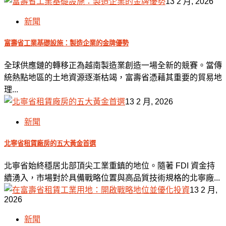
13 2 月, 2026
新聞
富壽省工業基礎設施：製造企業的金牌優勢
全球供應鏈的轉移正為越南製造業創造一場全新的競賽。當傳
統熱點地區的土地資源逐漸枯竭，富壽省憑藉其重要的貿易地
理...
13 2 月, 2026
新聞
北寧省租賃廠房的五大黃金首選
北寧省始終穩居北部頂尖工業重鎮的地位。隨著 FDI 資金持
續湧入，市場對於具備戰略位置與高品質技術規格的北寧廠...
13 2 月,
2026
新聞