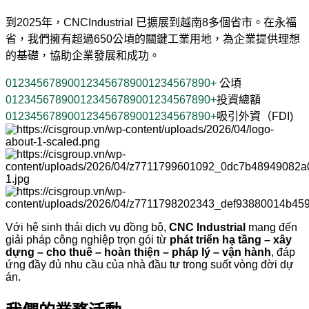
到2025年，CNCIndustrial 已擴展到越南8多個省市。在永福
省，我們擁有超過650公頃的關鍵工業用地，為企業提供理想
的基礎，協助企業發展和成功。
0
1
2
3
4
5
6
7
8
9
0
0
1
2
3
4
5
6
7
8
9
0
0
1
2
3
4
5
6
7
8
9
0
+
公頃
0
1
2
3
4
5
6
7
8
9
0
0
1
2
3
4
5
6
7
8
9
0
0
1
2
3
4
5
6
7
8
9
0
+
投資總額
0
1
2
3
4
5
6
7
8
9
0
0
1
2
3
4
5
6
7
8
9
0
0
1
2
3
4
5
6
7
8
9
0
+
吸引外資（FDI)
Với hệ sinh thái dịch vụ đồng bộ,
CNC Industrial
mang đến
giải pháp công nghiệp trọn gói từ
phát triển hạ tầng – xây
dựng – cho thuê – hoàn thiện – pháp lý – vận hành
, đáp
ứng đầy đủ nhu cầu của nhà đầu tư trong suốt vòng đời dự
án.