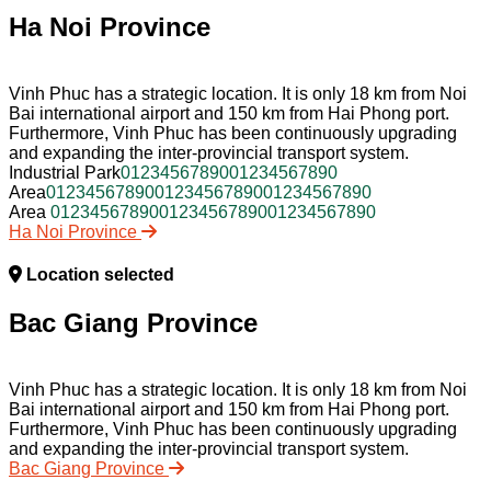
Ha Noi Province
Vinh Phuc has a strategic location. It is only 18 km from Noi
Bai international airport and 150 km from Hai Phong port.
Furthermore, Vinh Phuc has been continuously upgrading
and expanding the inter-provincial transport system.
Industrial Park
0
1
2
3
4
5
6
7
8
9
0
0
1
2
3
4
5
6
7
8
9
0
Area
0
1
2
3
4
5
6
7
8
9
0
0
1
2
3
4
5
6
7
8
9
0
0
1
2
3
4
5
6
7
8
9
0
Area
0
1
2
3
4
5
6
7
8
9
0
0
1
2
3
4
5
6
7
8
9
0
0
1
2
3
4
5
6
7
8
9
0
Ha Noi Province
Location selected
Bac Giang Province
Vinh Phuc has a strategic location. It is only 18 km from Noi
Bai international airport and 150 km from Hai Phong port.
Furthermore, Vinh Phuc has been continuously upgrading
and expanding the inter-provincial transport system.
Bac Giang Province