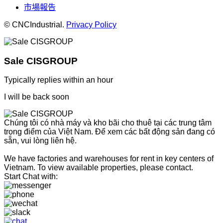
市場報告
© CNCIndustrial.
Privacy Policy
Sale CISGROUP
Typically replies within an hour
I will be back soon
Chúng tôi có nhà máy và kho bãi cho thuê tại các trung tâm
trọng điểm của Việt Nam. Để xem các bất động sản đang có
sẵn, vui lòng liên hệ.
We have factories and warehouses for rent in key centers of
Vietnam. To view available properties, please contact.
Start Chat with: