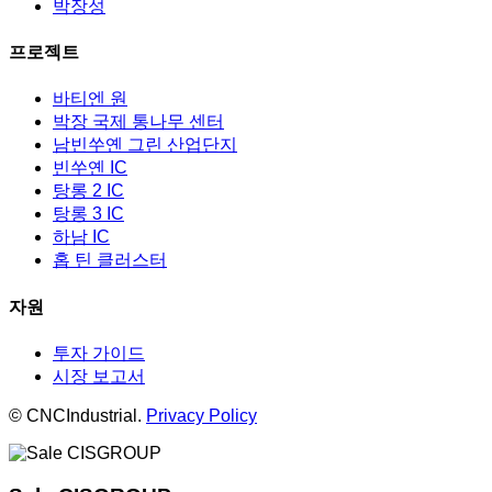
박장성
프로젝트
바티엔 원
박장 국제 통나무 센터
남빈쑤옌 그린 산업단지
빈쑤옌 IC
탕롱 2 IC
탕롱 3 IC
하남 IC
홉 틴 클러스터
자원
투자 가이드
시장 보고서
© CNCIndustrial.
Privacy Policy