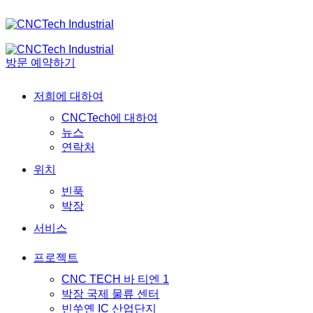
방문 예약하기
저희에 대하여
CNCTech에 대하여
뉴스
연락처
위치
빈푹
박장
서비스
프로젝트
CNC TECH 바 티엔 1
박장 국제 물류 센터
빈쑤옌 IC 산업단지