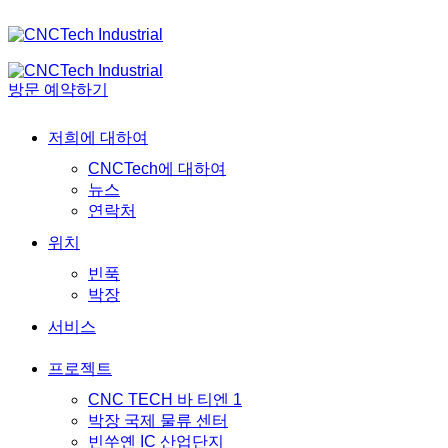
방문 예약하기
저희에 대하여
CNCTech에 대하여
뉴스
연락처
위치
빈푹
박장
서비스
프로젝트
CNC TECH 바 티엔 1
박장 국제 물류 센터
빈쑤옌 IC 산업단지