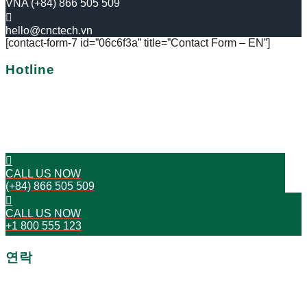
VNA (+84) 866 505 509
hello@cnctech.vn
[contact-form-7 id=”06c6f3a” title=”Contact Form – EN”]
Hotline
No more delays!
Get in touch with us over the phone.
CALL US NOW
(+84) 866 505 509
CALL US NOW
+1 800 555 123
연락