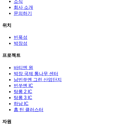
소식
회사 소개
문의하기
위치
빈푹성
박장성
프로젝트
바티엔 원
박장 국제 통나무 센터
남빈쑤옌 그린 산업단지
빈쑤옌 IC
탕롱 2 IC
탕롱 3 IC
하남 IC
홉 틴 클러스터
자원