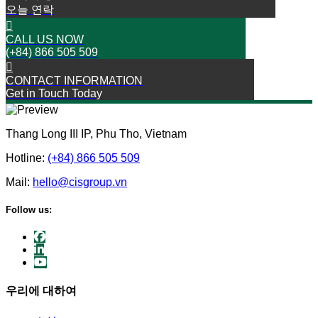
오늘 연락
CALL US NOW
(+84) 866 505 509
CONTACT INFORMATION
Get in Touch Today
Thang Long III IP, Phu Tho, Vietnam
Hotline:
(+84) 866 505 509
Mail:
hello@cisgroup.vn
Follow us:
우리에 대하여