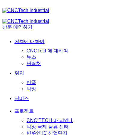
방문 예약하기
저희에 대하여
CNCTech에 대하여
뉴스
연락처
위치
빈푹
박장
서비스
프로젝트
CNC TECH 바 티엔 1
박장 국제 물류 센터
빈쑤옌 IC 산업단지