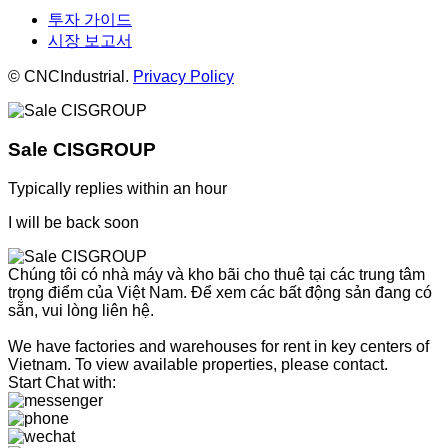
투자 가이드
시장 보고서
© CNCIndustrial.
Privacy Policy
Sale CISGROUP
Typically replies within an hour
I will be back soon
Chúng tôi có nhà máy và kho bãi cho thuê tại các trung tâm
trọng điểm của Việt Nam. Để xem các bất động sản đang có
sẵn, vui lòng liên hệ.
We have factories and warehouses for rent in key centers of
Vietnam. To view available properties, please contact.
Start Chat with: