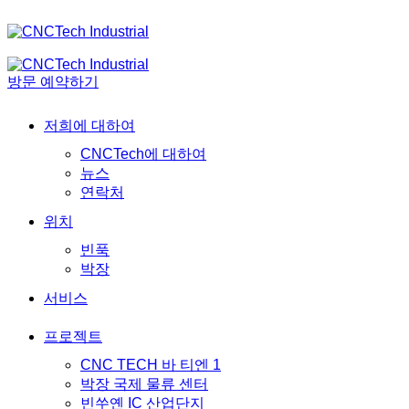
방문 예약하기
저희에 대하여
CNCTech에 대하여
뉴스
연락처
위치
빈푹
박장
서비스
프로젝트
CNC TECH 바 티엔 1
박장 국제 물류 센터
빈쑤옌 IC 산업단지