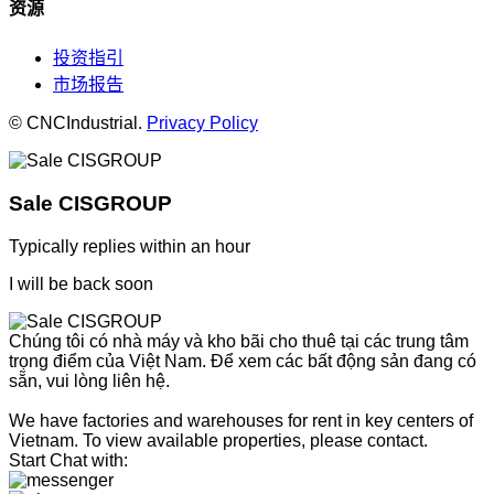
资源
投资指引
市场报告
© CNCIndustrial.
Privacy Policy
Sale CISGROUP
Typically replies within an hour
I will be back soon
Chúng tôi có nhà máy và kho bãi cho thuê tại các trung tâm
trọng điểm của Việt Nam. Để xem các bất động sản đang có
sẵn, vui lòng liên hệ.
We have factories and warehouses for rent in key centers of
Vietnam. To view available properties, please contact.
Start Chat with: