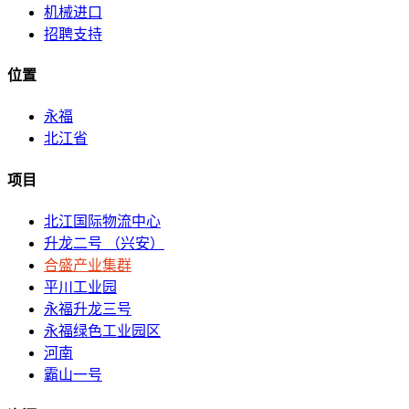
机械进口
招聘支持
位置
永福
北江省
项目
北江国际物流中心
升龙二号 （兴安）
合盛产业集群
平川工业园
永福升龙三号
永福绿色工业园区
河南
霸山一号