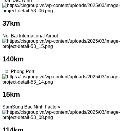
from Bac Ninh
37km
Noi Bai International Airpot
140km
Hai Phong Port
15km
SamSung Bac Ninh Factory
114km