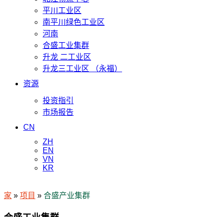
平川工业区
南平川绿色工业区
河南
合盛工业集群
升龙 二工业区
升龙三工业区 （永福）
资源
投资指引
市场报告
CN
ZH
EN
VN
KR
家
»
项目
»
合盛产业集群