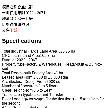
项目名称
合盛集群
土地使用年限
2021 - 2071
地址
越南富寿汇盛
价格
详情请咨询
文件
下载
Specifications
Total Industrial Park’s Land Area
325,75 ha
CNCTech's Land Area
165.7 ha
Duration
2022 - 2067
Property type
Factory & Warehouse | Ready-built & Built-to-
suit
Total Ready-built Factory Area
41 ha
Leased area
From 2,800 to 13,300 sqm
Architectural Design
From 2000 sqm
Number of floors
from 1 to 5 floors
Clear Height
From 3.5 to 14 m
Transaction type
Lease and Transfer
Floor Loading
4 tons/sqm (for the first floor) - 1.5 tons/sqm for
the second
Walls/Roof
Insulated panels