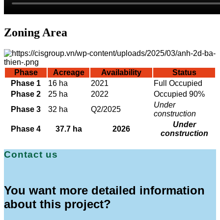
Zoning Area
Phase
Acreage
Availability
Status
Phase 1
16 ha
2021
Full Occupied
Phase 2
25 ha
2022
Occupied 90%
Under
Phase 3
32 ha
Q2/2025
construction
Under
Phase 4
37.7 ha
2026
construction
Contact us
You want more detailed information
about this project?