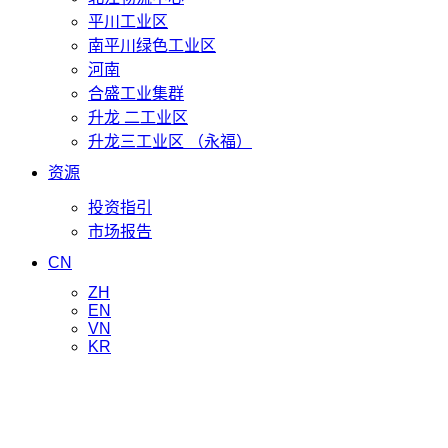
平川工业区
南平川绿色工业区
河南
合盛工业集群
升龙 二工业区
升龙三工业区 （永福）
资源
投资指引
市场报告
CN
ZH
EN
VN
KR
新闻与更新