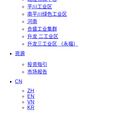
平川工业区
南平川绿色工业区
河南
合盛工业集群
升龙 二工业区
升龙三工业区 （永福）
资源
投资指引
市场报告
CN
ZH
EN
VN
KR
新闻与更新