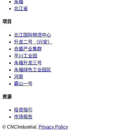
永福
北江省
项目
北江国际物流中心
升龙二号 （兴安）
合盛产业集群
平川工业园
永福升龙三号
永福绿色工业园区
河南
霸山一号
资源
投资指引
市场报告
© CNCIndustrial.
Privacy Policy