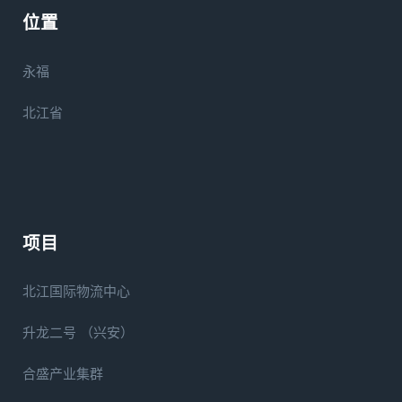
位置
永福
北江省
项目
北江国际物流中心
升龙二号 （兴安）
合盛产业集群