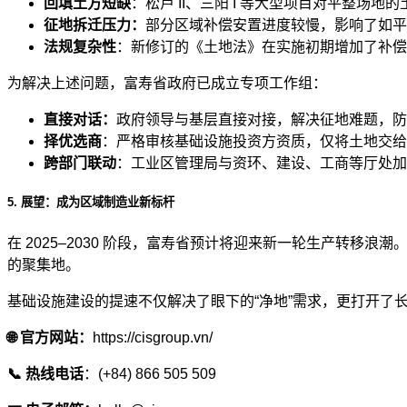
回填土方短缺
：松卢 II、三阳 I 等大型项目对平整场
征地拆迁压力：
部分区域补偿安置进度较慢，影响了如平阳
法规复杂性
：新修订的《土地法》在实施初期增加了补偿
为解决上述问题，富寿省政府已成立专项工作组：
直接对话：
政府领导与基层直接对接，解决征地难题，防
择优选商
：严格审核基础设施投资方资质，仅将土地交给
跨部门联动
：工业区管理局与资环、建设、工商等厅处加
5. 展望：成为区域制造业新标杆
在 2025–2030 阶段，富寿省预计将迎来新一轮生产转
的聚集地。
基础设施建设的提速不仅解决了眼下的“净地”需求，更打开了
🌐 官方网站：
https://cisgroup.vn/
📞 热线电话
：(+84) 866 505 509