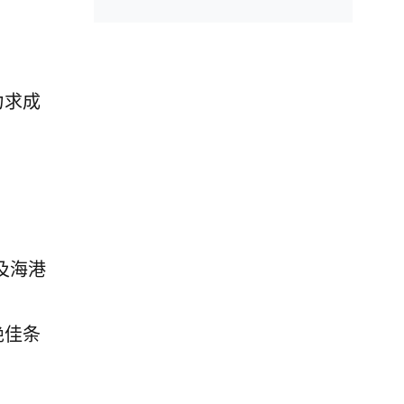
力求成
及海港
绝佳条