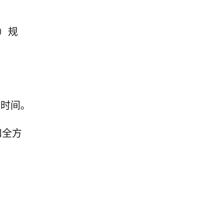
）规
换时间。
和全方