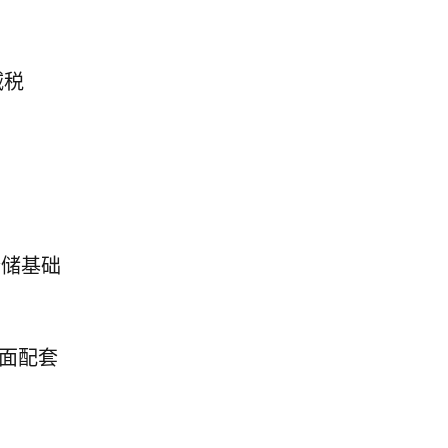
减税
仓储基础
全面配套