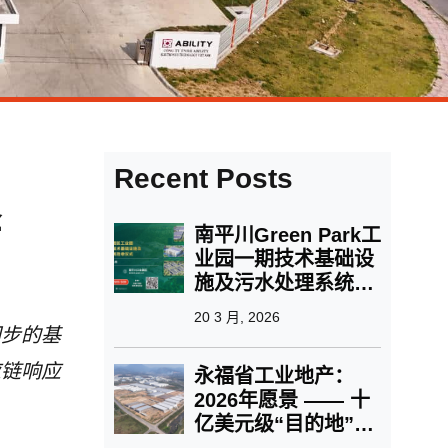
Recent Posts
择
南平川Green Park工
业园一期技术基础设
施及污水处理系统验
收仪式 | 进度突破 ·
20 3 月, 2026
链接未来
同步的基
应链响应
永福省工业地产：
2026年愿景 —— 十
亿美元级“目的地”与