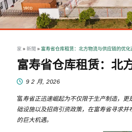
家
»
新聞
»
富寿省仓库租赁：北方物流与供应链的优化
富寿省仓库租赁：北
9 2 月, 2026
富
寿省正迅速崛起为不仅限于生产制造，更
础设施以及招商引资政策，在富寿省寻求并
的巨大机遇。