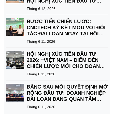
HỘI NGHỊ XÚC TIẾN ĐẦU TƯ
2026
Tháng 6 12, 2026
BƯỚC TIẾN CHIẾN LƯỢC:
CNCTECH KÝ KẾT MOU VỚI ĐỐI
TÁC ĐÀI LOAN NGAY TẠI HỘI
NGHỊ XÚC TIẾN ĐẦU TƯ 2026
Tháng 6 11, 2026
HỘI NGHỊ XÚC TIẾN ĐẦU TƯ
2026: “VIỆT NAM – ĐIỂM ĐẾN
CHIẾN LƯỢC MỚI CHO DOANH
NGHIỆP ĐÀI LOAN” CHÍNH
Tháng 6 11, 2026
THỨC BẮT ĐẦU
ĐẰNG SAU MỖI QUYẾT ĐỊNH MỞ
RỘNG ĐẦU TƯ: DOANH NGHIỆP
ĐÀI LOAN ĐANG QUAN TÂM
ĐIỀU GÌ?
Tháng 6 11, 2026