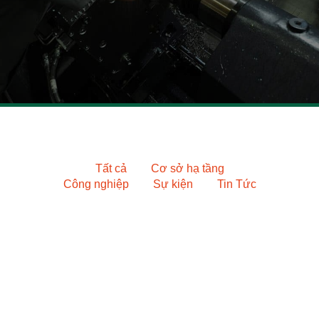
Tin tức
Tất cả
Cơ sở hạ tầng
Công nghiệp
Sự kiện
Tin Tức