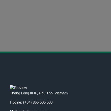
GỌI NGAY
(+84) 866 505 509
THÔNG TIN LIÊN HỆ
Hỗ trợ tận tình
Thang Long III IP, Phu Tho, Vietnam
Hotline:
(+84) 866 505 509