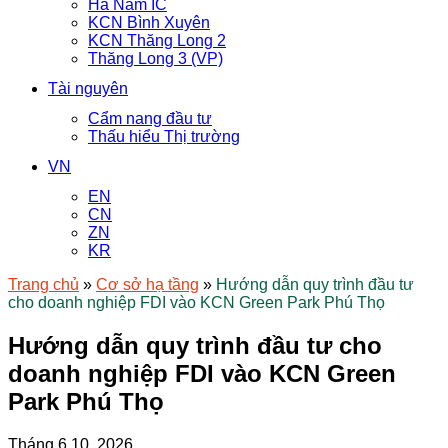
Hà Nam IC
KCN Bình Xuyên
KCN Thăng Long 2
Thăng Long 3 (VP)
Tài nguyên
Cẩm nang đầu tư
Thấu hiểu Thị trường
VN
EN
CN
ZN
KR
Trang chủ
»
Cơ sở hạ tầng
»
Hướng dẫn quy trình đầu tư
cho doanh nghiệp FDI vào KCN Green Park Phú Thọ
Hướng dẫn quy trình đầu tư cho
doanh nghiệp FDI vào KCN Green
Park Phú Thọ
Tháng 6 10, 2026