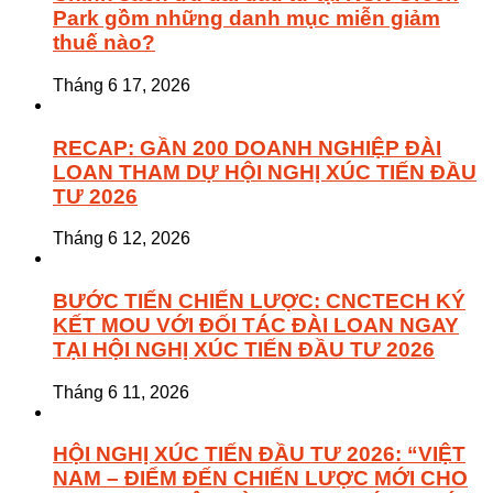
Park gồm những danh mục miễn giảm
thuế nào?
Tháng 6 17, 2026
RECAP: GẦN 200 DOANH NGHIỆP ĐÀI
LOAN THAM DỰ HỘI NGHỊ XÚC TIẾN ĐẦU
TƯ 2026
Tháng 6 12, 2026
BƯỚC TIẾN CHIẾN LƯỢC: CNCTECH KÝ
KẾT MOU VỚI ĐỐI TÁC ĐÀI LOAN NGAY
TẠI HỘI NGHỊ XÚC TIẾN ĐẦU TƯ 2026
Tháng 6 11, 2026
HỘI NGHỊ XÚC TIẾN ĐẦU TƯ 2026: “VIỆT
NAM – ĐIỂM ĐẾN CHIẾN LƯỢC MỚI CHO