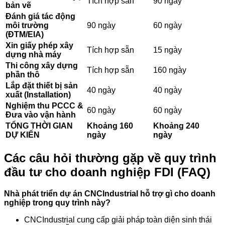
Tích hợp sẵn
90 ngày
bản vẽ
Đánh giá tác động
môi trường
90 ngày
60 ngày
(ĐTM/EIA)
Xin giấy phép xây
Tích hợp sẵn
15 ngày
dựng nhà máy
Thi công xây dựng
Tích hợp sẵn
160 ngày
phần thô
Lắp đặt thiết bị sản
40 ngày
40 ngày
xuất (Installation)
Nghiệm thu PCCC &
60 ngày
60 ngày
Đưa vào vận hành
TỔNG THỜI GIAN
Khoảng 160
Khoảng 240
DỰ KIẾN
ngày
ngày
Các câu hỏi thường gặp về quy trình
đầu tư cho doanh nghiệp FDI (FAQ)
Nhà phát triển dự án CNCIndustrial hỗ trợ gì cho doanh
nghiệp trong quy trình này?
CNCIndustrial cung cấp giải pháp toàn diện sinh thái