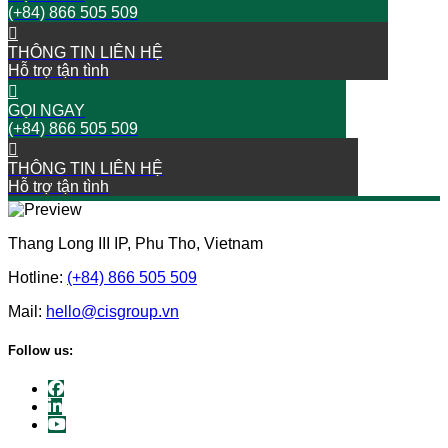
(+84) 866 505 509
THÔNG TIN LIÊN HỆ
Hỗ trợ tận tình
GỌI NGAY
(+84) 866 505 509
THÔNG TIN LIÊN HỆ
Hỗ trợ tận tình
Thang Long III IP, Phu Tho, Vietnam
Hotline:
(+84) 866 505 509
Mail:
hello@cisgroup.vn
Follow us: