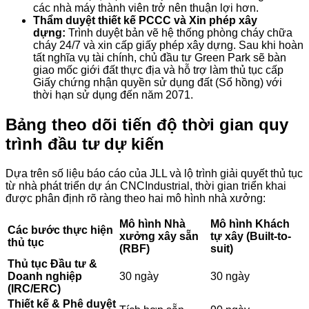
các nhà máy thành viên trở nên thuận lợi hơn.
Thẩm duyệt thiết kế PCCC và Xin phép xây
dựng:
Trình duyệt bản vẽ hệ thống phòng cháy chữa
cháy 24/7 và xin cấp giấy phép xây dựng. Sau khi hoàn
tất nghĩa vụ tài chính, chủ đầu tư Green Park sẽ bàn
giao mốc giới đất thực địa và hỗ trợ làm thủ tục cấp
Giấy chứng nhận quyền sử dụng đất (Sổ hồng) với
thời hạn sử dụng đến năm 2071.
Bảng theo dõi tiến độ thời gian quy
trình đầu tư dự kiến
Dựa trên số liệu báo cáo của JLL và lộ trình giải quyết thủ tục
từ nhà phát triển dự án CNCIndustrial, thời gian triển khai
được phân định rõ ràng theo hai mô hình nhà xưởng:
Mô hình Nhà
Mô hình Khách
Các bước thực hiện
xưởng xây sẵn
tự xây (Built-to-
thủ tục
(RBF)
suit)
Thủ tục Đầu tư &
Doanh nghiệp
30 ngày
30 ngày
(IRC/ERC)
Thiết kế & Phê duyệt