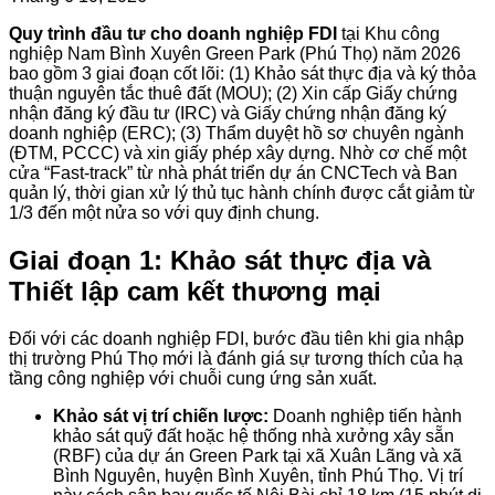
Quy trình đầu tư cho doanh nghiệp FDI
tại Khu công
nghiệp Nam Bình Xuyên Green Park (Phú Thọ) năm 2026
bao gồm 3 giai đoạn cốt lõi: (1) Khảo sát thực địa và ký thỏa
thuận nguyên tắc thuê đất (MOU); (2) Xin cấp Giấy chứng
nhận đăng ký đầu tư (IRC) và Giấy chứng nhận đăng ký
doanh nghiệp (ERC); (3) Thẩm duyệt hồ sơ chuyên ngành
(ĐTM, PCCC) và xin giấy phép xây dựng. Nhờ cơ chế một
cửa “Fast-track” từ nhà phát triển dự án CNCTech và Ban
quản lý, thời gian xử lý thủ tục hành chính được cắt giảm từ
1/3 đến một nửa so với quy định chung.
Giai đoạn 1: Khảo sát thực địa và
Thiết lập cam kết thương mại
Đối với các doanh nghiệp FDI, bước đầu tiên khi gia nhập
thị trường Phú Thọ mới là đánh giá sự tương thích của hạ
tầng công nghiệp với chuỗi cung ứng sản xuất.
Khảo sát vị trí chiến lược:
Doanh nghiệp tiến hành
khảo sát quỹ đất hoặc hệ thống nhà xưởng xây sẵn
(RBF) của dự án Green Park tại xã Xuân Lãng và xã
Bình Nguyên, huyện Bình Xuyên, tỉnh Phú Thọ. Vị trí