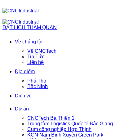
ĐẶT LỊCH THĂM QUAN
Về chúng tôi
Về CNCTech
Tin Tức
Liên hệ
Địa điểm
Phú Thọ
Bắc Ninh
Dịch vụ
Dự án
CNCTech Bá Thiện 1
Trung tâm Logistics Quốc tế Bắc Giang
Cụm công nghiệp Hợp Thịnh
KCN Nam Bình Xuyên Green Park