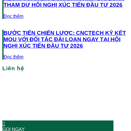
THAM DỰ HỘI NGHỊ XÚC TIẾN ĐẦU TƯ 2026
Đọc thêm
BƯỚC TIẾN CHIẾN LƯỢC: CNCTECH KÝ KẾT
MOU VỚI ĐỐI TÁC ĐÀI LOAN NGAY TẠI HỘI
NGHỊ XÚC TIẾN ĐẦU TƯ 2026
Đọc thêm
Liên hệ
Bạn cần tìm nhà xưởng/nhà kho tại Việt Nam?
Hãy liên hệ với chúng tôi
BẮT ĐẦU HÀNH TRÌNH THÀNH CÔNG NGAY BÂY GIỜ!
GỌI NGAY