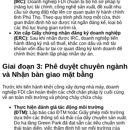
(IRC):
Doanh nghiệp FDI chuẩn bị bộ hồ sơ pháp lý
(năng lực tài chính, công nghệ sản xuất, đề xuất nhu
cầu sử dụng đất) nộp lên cơ quan quản lý hành chính
tỉnh Phú Thọ. Theo quy trình phối hợp một cửa, thời
gian thẩm định hồ sơ được rút ngắn đáng kể, loại bỏ
các thủ tục trung gian rườm rà.
Xin cấp Giấy chứng nhận đăng ký doanh nghiệp
(ERC):
Sau khi nhận được IRC, doanh nghiệp tiến
hành đăng ký mã số thuế, khắc con dấu và mở tài
khoản vốn đầu tư tại cơ quan đăng ký kinh doanh để
chính thức thành lập pháp nhân dự án.
Giai đoạn 3: Phê duyệt chuyên ngành
và Nhận bàn giao mặt bằng
Trước khi tiến hành khởi công xây dựng nhà máy, doanh
nghiệp FDI cần hoàn thiện các chốt chặn pháp lý cuối cùng
về an toàn môi trường và phòng cháy chữa cháy.
Thực hiện đánh giá tác động môi trường
(ĐTM):
Lập báo cáo ĐTM hoặc Giấy phép môi trường
dựa trên các thông số xả thải của dây chuyền sản xuất.
Do hạ tầng Green Park đã đạt sẵn các tiêu chuẩn sinh
thái toàn diện, việc thẩm định hồ sơ môi trường của