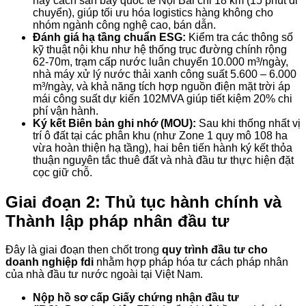
này cách sân bay quốc tế Nội Bài chỉ 18 km (15 phút di
chuyển), giúp tối ưu hóa logistics hàng không cho
nhóm ngành công nghệ cao, bán dẫn.
Đánh giá hạ tầng chuẩn ESG:
Kiểm tra các thông số
kỹ thuật nội khu như hệ thống trục đường chính rộng
62-70m, trạm cấp nước luân chuyển 10.000 m³/ngày,
nhà máy xử lý nước thải xanh công suất 5.600 – 6.000
m³/ngày, và khả năng tích hợp nguồn điện mặt trời áp
mái công suất dự kiến 102MVA giúp tiết kiệm 20% chi
phí vận hành.
Ký kết Biên bản ghi nhớ (MOU):
Sau khi thống nhất vị
trí ô đất tại các phân khu (như Zone 1 quy mô 108 ha
vừa hoàn thiện hạ tầng), hai bên tiến hành ký kết thỏa
thuận nguyên tắc thuê đất và nhà đầu tư thực hiện đặt
cọc giữ chỗ.
Giai đoạn 2: Thủ tục hành chính và
Thành lập pháp nhân đầu tư
Đây là giai đoạn then chốt trong
quy trình đầu tư cho
doanh nghiệp fdi
nhằm hợp pháp hóa tư cách pháp nhân
của nhà đầu tư nước ngoài tại Việt Nam.
Nộp hồ sơ cấp Giấy chứng nhận đầu tư