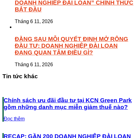
DOANH NGHIỆP ĐÀI LOAN” CHÍNH THỨC
BẮT ĐẦU
Tháng 6 11, 2026
ĐẰNG SAU MỖI QUYẾT ĐỊNH MỞ RỘNG
ĐẦU TƯ: DOANH NGHIỆP ĐÀI LOAN
ĐANG QUAN TÂM ĐIỀU GÌ?
Tháng 6 11, 2026
Tin tức khác
Chính sách ưu đãi đầu tư tại KCN Green Park
gồm những danh mục miễn giảm thuế nào?
Đọc thêm
RECAP: GẦN 200 DOANH NGHIỆP ĐÀI LOAN