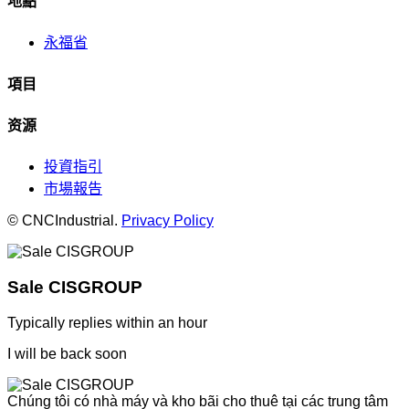
地點
永福省
項目
资源
投資指引
市場報告
© CNCIndustrial.
Privacy Policy
Sale CISGROUP
Typically replies within an hour
I will be back soon
Chúng tôi có nhà máy và kho bãi cho thuê tại các trung tâm