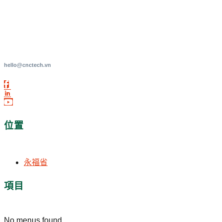
對您的生產領域是可靠的合作夥伴
(+84) 866 505 509
hello@cnctech.vn
位置
永福省
項目
No menus found.