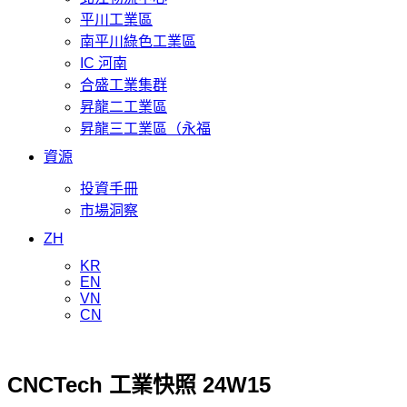
平川工業區
南平川綠色工業區
IC 河南
合盛工業集群
昇龍二工業區
昇龍三工業區（永福
資源
投資手冊
市場洞察
ZH
KR
EN
VN
CN
CNCTech 工業快照 24W15