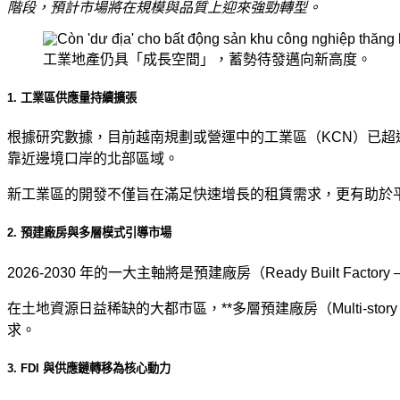
階段，預計市場將在規模與品質上迎來強勁轉型。
工業地產仍具「成長空間」，蓄勢待發邁向新高度。
1. 工業區供應量持續擴張
根據研究數據，目前越南規劃或營運中的工業區（KCN）已超過
靠近邊境口岸的北部區域。
新工業區的開發不僅旨在滿足快速增長的租賃需求，更有助於平
2. 預建廠房與多層模式引導市場
2026-2030 年的一大主軸將是預建廠房（Ready Built 
在土地資源日益稀缺的大都市區，**多層預建廠房（Multi-s
求。
3. FDI 與供應鏈轉移為核心動力