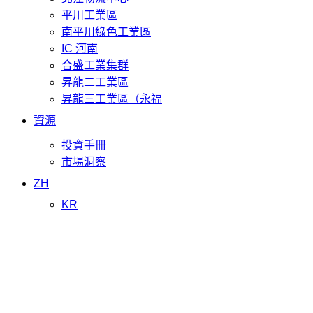
平川工業區
南平川綠色工業區
IC 河南
合盛工業集群
昇龍二工業區
昇龍三工業區（永福
資源
投資手冊
市場洞察
ZH
KR