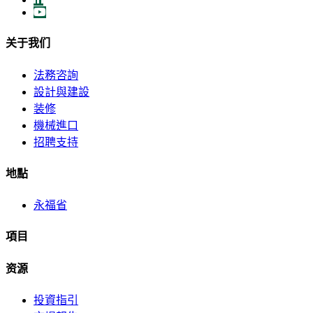
关于我们
法務咨詢
設計與建設
装修
機械進口
招聘支持
地點
永福省
項目
资源
投資指引