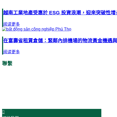
越南工業地產受惠於 ESG 投資浪潮，迎來突破性增
阅读更多
在富壽省租賃倉儲：緊鄰內排機場的物流黃金機遇
阅读更多
聯繫
時間是金!
今天就與我們聯絡吧!
開始您的成功之旅