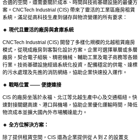
合適的空間，還需要關於成本、時間與技術基礎設施的最優方
案。CNCTech Industrial (CIS) 帶來了靈活的工業區廠房租賃
系統，滿足從高科技生產到儲存與物流營運的所有要求：
🔹 現代且靈活的廠房與倉庫系統
CNCTech Industrial (CIS) 開發了多樣化規模的北越租賃廠房
模式，從現成廠房到客製化設計方案。企業可選擇單層或多層
廠房，契合電子組裝、精密機械、輔助工業及電子商務等各類
行業。技術基礎設施經過系統化投資，配備穩定的供電、達標
的污水處理及先進的消防網絡，協助企業快速投入運作。
🔹 戰略位置 —— 便捷連接
CIS 的廠房坐落於永福、北江等北越生產中心及交通樞紐。快
速對接關鍵高速、港口與機場，協助企業優化運輸時間，降低
物流成本並擴大國內外市場觸達能力。
🔹 全方位解決方案：
除了提供租賃空間，CIS 還為企業提供從 A 到 Z 的設置支