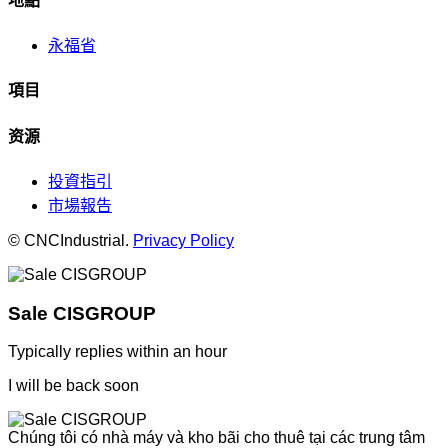
地點
永福省
項目
资源
投資指引
市場報告
© CNCIndustrial.
Privacy Policy
Sale CISGROUP
Typically replies within an hour
I will be back soon
Chúng tôi có nhà máy và kho bãi cho thuê tại các trung tâm