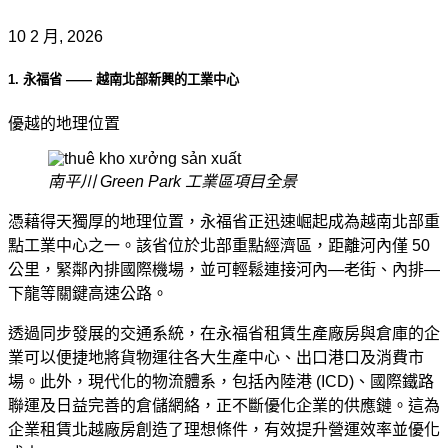
10 2 月, 2026
1. 永福省 —— 越南北部新興的工業中心
優越的地理位置
南平川 Green Park 工業區項目全景
憑藉得天獨厚的地理位置，永福省正迅速崛起成為越南北部重
點工業中心之一。該省位於北部重點經濟區，距離河內僅 50
公里，緊鄰內排國際機場，並可輕鬆連接河內—老街、內排—
下龍等關鍵高速公路。
透過同步發展的交通系統，在永福省租賃生產廠房與倉庫的企
業可以便捷地將貨物運往各大生產中心、出口港口及消費市
場。此外，現代化的物流體系，包括內陸港 (ICD)、國際鐵路
聯運及日益完善的倉儲網絡，正不斷優化企業的供應鏈。這為
企業租賃北越廠房創造了理想條件，有效提升營運效率並優化