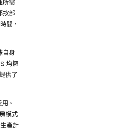
運所需
都按部
裝時間，
據自身
S 均擁
修提供了
費用。
廠房模式
性生產計