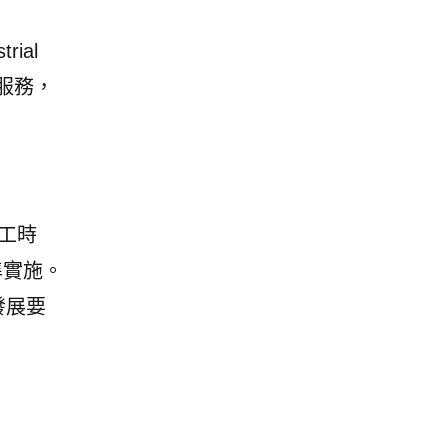
ial
服務，
施工時
準實施。
發展要