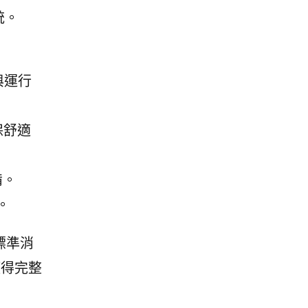
統。
與運行
保舒適
備。
。
標準消
獲得完整