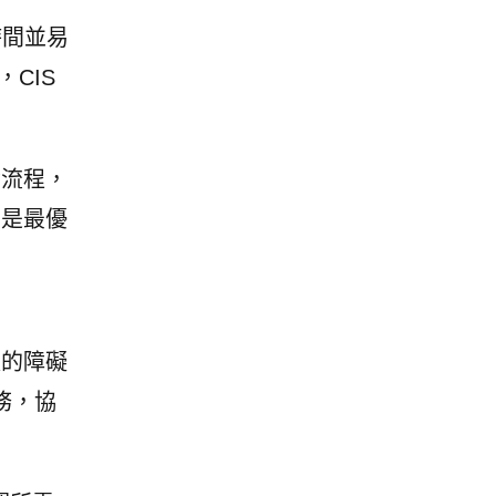
時間並易
CIS
資流程，
」是最優
長的障礙
服務，協