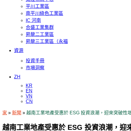
平川工業區
南平川綠色工業區
IC 河南
合盛工業集群
昇龍二工業區
昇龍三工業區（永福
資源
投資手冊
市場洞察
ZH
KR
EN
VN
CN
家
»
新聞
»
越南工業地產受惠於 ESG 投資浪潮，迎來突破性
越南工業地產受惠於 ESG 投資浪潮，迎