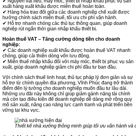
✔ Nguyên vật liệu, máy móc, thiết bị nhập khẩu phục vụ sản
xuất hàng xuất khẩu được miễn thuế hoàn toàn.
✔ Hàng hóa trao đổi giữa các doanh nghiệp chế xuất được
hưởng chính sách miễn thuế, tối ưu chi phí vận hành.
✔ Hỗ trợ nhanh chóng các thủ tục thông quan, giúp doanh
nghiệp rút ngắn thời gian nhập khẩu thiết bị.
Hoàn thuế VAT – Tăng cường dòng tiền cho doanh
nghiệp:
✔ Các doanh nghiệp xuất khẩu được hoàn thuế VAT nhanh
chóng, giúp cải thiện dòng vốn lưu động.
✔ Miễn thuế nhập khẩu đối với máy móc, thiết bị phục vụ sản
xuất, giúp doanh nghiệp giảm chi phí đầu tư ban đầu.
Với chính sách thuế linh hoạt, thủ tục pháp lý đơn giản và sự
hỗ trợ từ chính quyền địa phương, Vĩnh Phúc đang trở thành
điểm đến lý tưởng cho doanh nghiệp muốn đầu tư lâu dài.
Những ưu đãi này không chỉ giúp giảm gánh nặng tài chính
mà còn tạo điều kiện để doanh nghiệp dễ dàng mở rộng quy
mô sản xuất, nâng cao năng lực cạnh tranh và phát triển bền
vững tại khu vực.
Thiết kế nhà xưởng thông minh giúp tối ưu vận hành và c