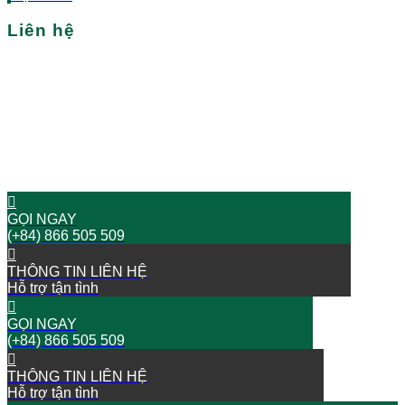
Liên hệ
Bạn cần tìm nhà xưởng/nhà kho tại Việt Nam?
Hãy liên hệ với chúng tôi
BẮT ĐẦU HÀNH TRÌNH THÀNH CÔNG NGAY BÂY GIỜ!
GỌI NGAY
(+84) 866 505 509
THÔNG TIN LIÊN HỆ
Hỗ trợ tận tình
GỌI NGAY
(+84) 866 505 509
THÔNG TIN LIÊN HỆ
Hỗ trợ tận tình