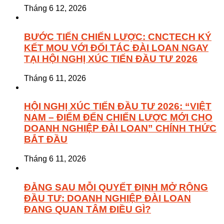
Tháng 6 12, 2026
BƯỚC TIẾN CHIẾN LƯỢC: CNCTECH KÝ
KẾT MOU VỚI ĐỐI TÁC ĐÀI LOAN NGAY
TẠI HỘI NGHỊ XÚC TIẾN ĐẦU TƯ 2026
Tháng 6 11, 2026
HỘI NGHỊ XÚC TIẾN ĐẦU TƯ 2026: “VIỆT
NAM – ĐIỂM ĐẾN CHIẾN LƯỢC MỚI CHO
DOANH NGHIỆP ĐÀI LOAN” CHÍNH THỨC
BẮT ĐẦU
Tháng 6 11, 2026
ĐẰNG SAU MỖI QUYẾT ĐỊNH MỞ RỘNG
ĐẦU TƯ: DOANH NGHIỆP ĐÀI LOAN
ĐANG QUAN TÂM ĐIỀU GÌ?