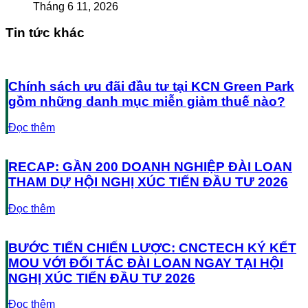
Tháng 6 11, 2026
Tin tức khác
Chính sách ưu đãi đầu tư tại KCN Green Park
gồm những danh mục miễn giảm thuế nào?
Đọc thêm
RECAP: GẦN 200 DOANH NGHIỆP ĐÀI LOAN
THAM DỰ HỘI NGHỊ XÚC TIẾN ĐẦU TƯ 2026
Đọc thêm
BƯỚC TIẾN CHIẾN LƯỢC: CNCTECH KÝ KẾT
MOU VỚI ĐỐI TÁC ĐÀI LOAN NGAY TẠI HỘI
NGHỊ XÚC TIẾN ĐẦU TƯ 2026
Đọc thêm