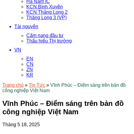
Hà Nam IC
KCN Bình Xuyên
KCN Thăng Long 2
Thăng Long 3 (VP)
Tài nguyên
Cẩm nang đầu tư
Thấu hiểu Thị trường
VN
EN
CN
ZN
KR
Trang chủ
»
Tin Tức
»
Vĩnh Phúc – Điểm sáng trên bản đồ
công nghiệp Việt Nam
Vĩnh Phúc – Điểm sáng trên bản đồ
công nghiệp Việt Nam
Tháng 5 18, 2025