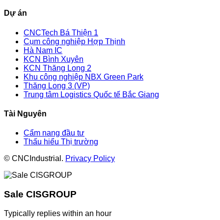
Dự án
CNCTech Bá Thiện 1
Cụm công nghiệp Hợp Thịnh
Hà Nam IC
KCN Bình Xuyên
KCN Thăng Long 2
Khu công nghiệp NBX Green Park
Thăng Long 3 (VP)
Trung tâm Logistics Quốc tế Bắc Giang
Tài Nguyên
Cẩm nang đầu tư
Thấu hiểu Thị trường
© CNCIndustrial.
Privacy Policy
Sale CISGROUP
Typically replies within an hour