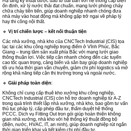
Hạ tầng kỹ thuật được đầu tư bài bản với hệ thống cấp điện
ổn định, xử lý nước thải đạt chuẩn, mạng lưới phòng cháy
chữa cháy tiên tiến, giúp doanh nghiệp nhanh chóng đưa
nhà máy vào hoạt động mà không gặp trở ngại về pháp lý
hay thi công nội thất.
🔹
Vị trí chiến lược – kết nối thuận tiện
Các nhà xưởng, nhà kho của CNCTech Industrial (CIS) tọa
lạc tại các khu công nghiệp trọng điểm ở Vĩnh Phúc, Bắc
Giang – trung tâm sản xuất phía Bắc với mạng lưới giao
thông thuận lợi. Việc tiếp cận nhanh chóng đến các tuyến
cao tốc quan trọng, cảng biển và sân bay giúp doanh nghiệp
tối ưu hóa thời gian vận chuyển, giảm chi phí logistics và mở
rộng khả năng tiếp cận thị trường trong và ngoài nước.
🔹
Giải pháp toàn diện
:
Không chỉ cung cấp thuê kho xưởng khu công nghiệp,
CNCTech Industrial (CIS) còn hỗ trợ doanh nghiệp từ A-Z
trong quá trình thiết lập nhà xưởng, nhà kho, bao gồm tư vấn
thủ tục pháp lý, cấp phép đầu tư, thẩm duyệt hệ thống
PCCC. Dịch vụ Fitting Out trọn gói giúp hoàn thiện không
gian nhà xưởng, nhà kho với hệ thống kỹ thuật đồng bộ
(điện, nước, HVAC, IT, an ninh), giúp doanh nghiệp rút ngắn
thời gian triển khai và tiết kiệm chi phí đầu tư.