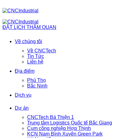
ĐẶT LỊCH THĂM QUAN
Về chúng tôi
Về CNCTech
Tin Tức
Liên hệ
Địa điểm
Phú Thọ
Bắc Ninh
Dịch vụ
Dự án
CNCTech Bá Thiện 1
Trung tâm Logistics Quốc tế Bắc Giang
Cụm công nghiệp Hợp Thịnh
KCN Nam Bình Xuyên Green Park