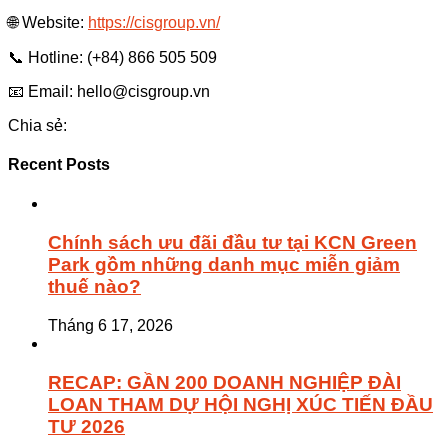
🌐 Website:
https://cisgroup.vn/
📞 Hotline: (+84) 866 505 509
📧 Email: hello@cisgroup.vn
Chia sẻ:
Recent Posts
Chính sách ưu đãi đầu tư tại KCN Green
Park gồm những danh mục miễn giảm
thuế nào?
Tháng 6 17, 2026
RECAP: GẦN 200 DOANH NGHIỆP ĐÀI
LOAN THAM DỰ HỘI NGHỊ XÚC TIẾN ĐẦU
TƯ 2026