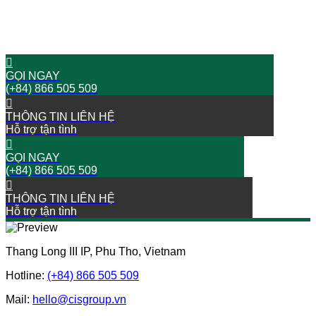
Hãy liên hệ với chúng tôi
BẮT ĐẦU HÀNH TRÌNH THÀNH CÔNG NGAY BÂY GIỜ!
GỌI NGAY
(+84) 866 505 509
THÔNG TIN LIÊN HỆ
Hỗ trợ tận tình
GỌI NGAY
(+84) 866 505 509
THÔNG TIN LIÊN HỆ
Hỗ trợ tận tình
Thang Long III IP, Phu Tho, Vietnam
Hotline:
(+84) 866 505 509
Mail:
hello@cisgroup.vn