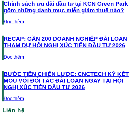
Chính sách ưu đãi đầu tư tại KCN Green Park
gồm những danh mục miễn giảm thuế nào?
Đọc thêm
RECAP: GẦN 200 DOANH NGHIỆP ĐÀI LOAN
THAM DỰ HỘI NGHỊ XÚC TIẾN ĐẦU TƯ 2026
Đọc thêm
BƯỚC TIẾN CHIẾN LƯỢC: CNCTECH KÝ KẾT
MOU VỚI ĐỐI TÁC ĐÀI LOAN NGAY TẠI HỘI
NGHỊ XÚC TIẾN ĐẦU TƯ 2026
Đọc thêm
Liên hệ
Bạn cần tìm nhà xưởng/nhà kho tại Việt Nam?