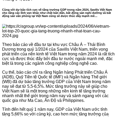
Cùng với dự báo tích cực về tăng trưởng GDP trong năm 2024, Savills Việt Nam
cho rằng các lĩnh vực khác như chất bán dẫn, bất động sản nghỉ dưỡng và bất
động sản văn phòng tại Việt Nam cũng sẽ được thúc đẩy mạnh mẽ…
Theo báo cáo về đầu tư tại khu vực Châu Á – Thái Bình
Dương trong quý 1/2024 của Savills Việt Nam, triển vọng
phát triển của nền kinh tế Việt Nam trong năm 2024 là rất tích
cực và được thúc đẩy bởi đầu tư nước ngoài mạnh mẽ, đặc
biệt là trong các ngành công nghiệp công nghệ cao.
Cụ thể, báo cáo chỉ ra rằng Ngân hàng Phát triển Châu Á
(ADB), Quỹ Tiền tệ Quốc tế (IMF) và Ngân hàng Thế giới
(WB) đã dự báo tăng trưởng GDP của Việt Nam trong năm
nay sẽ đạt từ 5,5-6,5%. Mức tăng trưởng này sẽ giúp cho
Việt Nam sẽ là một trong những nền kinh tế tăng trưởng
nhanh nhất thế giới trong năm nay và sánh ngang với các
quốc gia như Ma Cao, Ấn Độ và Philippines.
Tính đến hết quý 1 năm nay, GDP của Việt Nam ước tính
tăng 5,66% so với cùng kỳ, cao hơn mức tăng trưởng của