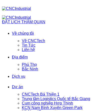
ĐẶT LỊCH THĂM QUAN
Về chúng tôi
Về CNCTech
Tin Tức
Liên hệ
Địa điểm
Phú Thọ
Bắc Ninh
Dịch vụ
Dự án
CNCTech Bá Thiện 1
Trung tâm Logistics Quốc tế Bắc Giang
Cụm công nghiệp Hợp Thịnh
KCN Nam Bình Xuyên Green Park