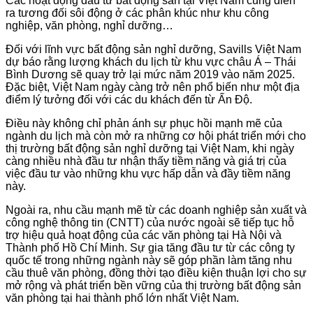
Các hoạt động đầu tư bất động sản tại Việt Nam cũng diễn
ra tương đối sôi động ở các phân khúc như khu công
nghiệp, văn phòng, nghỉ dưỡng…
Đối với lĩnh vực bất động sản nghỉ dưỡng, Savills Việt Nam
dự báo rằng lượng khách du lịch từ khu vực châu Á – Thái
Bình Dương sẽ quay trở lại mức năm 2019 vào năm 2025.
Đặc biệt, Việt Nam ngày càng trở nên phổ biến như một địa
điểm lý tưởng đối với các du khách đến từ Ấn Độ.
Điều này không chỉ phản ánh sự phục hồi mạnh mẽ của
ngành du lịch mà còn mở ra những cơ hội phát triển mới cho
thị trường bất động sản nghỉ dưỡng tại Việt Nam, khi ngày
càng nhiều nhà đầu tư nhận thấy tiềm năng và giá trị của
việc đầu tư vào những khu vực hấp dẫn và đầy tiềm năng
này.
Ngoài ra, nhu cầu mạnh mẽ từ các doanh nghiệp sản xuất và
công nghệ thông tin (CNTT) của nước ngoài sẽ tiếp tục hỗ
trợ hiệu quả hoạt động của các văn phòng tại Hà Nội và
Thành phố Hồ Chí Minh. Sự gia tăng đầu tư từ các công ty
quốc tế trong những ngành này sẽ góp phần làm tăng nhu
cầu thuê văn phòng, đồng thời tạo điều kiện thuận lợi cho sự
mở rộng và phát triển bền vững của thị trường bất động sản
văn phòng tại hai thành phố lớn nhất Việt Nam.