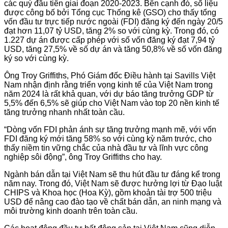
các quý đầu tiên giai đoạn 2020-2023. Bên cạnh đó, số liệu
được công bố bởi Tổng cục Thống kê (GSO) cho thấy tổng
vốn đầu tư trực tiếp nước ngoài (FDI) đăng ký đến ngày 20/5
đạt hơn 11,07 tỷ USD, tăng 2% so với cùng kỳ. Trong đó, có
1.227 dự án được cấp phép với số vốn đăng ký đạt 7,94 tỷ
USD, tăng 27,5% về số dự án và tăng 50,8% về số vốn đăng
ký so với cùng kỳ.
Ông Troy Griffiths, Phó Giám đốc Điều hành tại Savills Việt
Nam nhận định rằng triển vọng kinh tế của Việt Nam trong
năm 2024 là rất khả quan, với dự báo tăng trưởng GDP từ
5,5% đến 6,5% sẽ giúp cho Việt Nam vào top 20 nền kinh tế
tăng trưởng nhanh nhất toàn cầu.
“Dòng vốn FDI phản ánh sự tăng trưởng mạnh mẽ, với vốn
FDI đăng ký mới tăng 58% so với cùng kỳ năm trước, cho
thấy niềm tin vững chắc của nhà đầu tư và lĩnh vực công
nghiệp sôi động”, ông Troy Griffiths cho hay.
Ngành bán dẫn tại Việt Nam sẽ thu hút đầu tư đáng kể trong
năm nay. Trong đó, Việt Nam sẽ được hưởng lợi từ Đạo luật
CHIPS và Khoa học (Hoa Kỳ), gồm khoản tài trợ 500 triệu
USD để nâng cao đào tạo về chất bán dẫn, an ninh mạng và
môi trường kinh doanh trên toàn cầu.