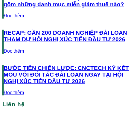
gồm những danh mục miễn giảm thuế nào?
Đọc thêm
RECAP: GẦN 200 DOANH NGHIỆP ĐÀI LOAN
THAM DỰ HỘI NGHỊ XÚC TIẾN ĐẦU TƯ 2026
Đọc thêm
BƯỚC TIẾN CHIẾN LƯỢC: CNCTECH KÝ KẾT
MOU VỚI ĐỐI TÁC ĐÀI LOAN NGAY TẠI HỘI
NGHỊ XÚC TIẾN ĐẦU TƯ 2026
Đọc thêm
Liên hệ
Bạn cần tìm nhà xưởng/nhà kho tại Việt Nam?
Hãy liên hệ với chúng tôi