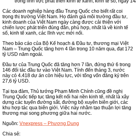
trong lĩnh vực phát triển kinh tế xanh, kinh tế số, ngày 
Các doanh nghiệp hàng đầu Trung Quốc cho biết rất coi
trọng thị trường Việt Nam. Họ đánh giá môi trường đầu tư,
kinh doanh của Việt Nam ngày càng được cải thiện với
chiến lược phát triển đúng đắn, phù hợp, nhất là về kinh tế
số, kinh tế xanh, các lĩnh vực mới nổi.
Theo báo cáo của Bộ Kế hoạch & Đầu tư, thương mại Việt
Nam – Trung Quốc tăng hơn 4 lần trong 10 năm qua, đạt 172
tỷ USD năm ngoái.
Đầu tư của Trung Quốc đã tăng hơn 7 lần, đứng thứ 6 trong
146 đối tác đầu tư vào Việt Nam. Tính đến tháng 3, nước
này có 4.418 dự án còn hiệu lực, với tổng vốn đăng ký trên
27,6 tỷ USD.
Tại tọa đàm, Thủ tướng Phạm Minh Chính cũng đề nghị
Trung Quốc tiếp tục tăng kết nối hai nền kinh tế, nhất là xây
dựng các tuyến đường sắt, đường bộ xuyên biên giới, các
khu hợp tác qua biên giới. Việc này nhằm tạo thuận lợi tăng
thương mại song phương giữa hai nước.
Nguồn:
Vnexpress – Phương Dung
Chia sẻ: