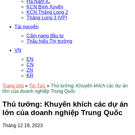
Hà Nam IC
KCN Bình Xuyên
KCN Thăng Long 2
Thăng Long 3 (VP)
Tài nguyên
Cẩm nang đầu tư
Thấu hiểu Thị trường
VN
EN
CN
ZN
KR
Trang chủ
»
Tin Tức
»
Thủ tướng: Khuyến khích các dự án
lớn của doanh nghiệp Trung Quốc
Thủ tướng: Khuyến khích các dự án
lớn của doanh nghiệp Trung Quốc
Tháng 12 19, 2023