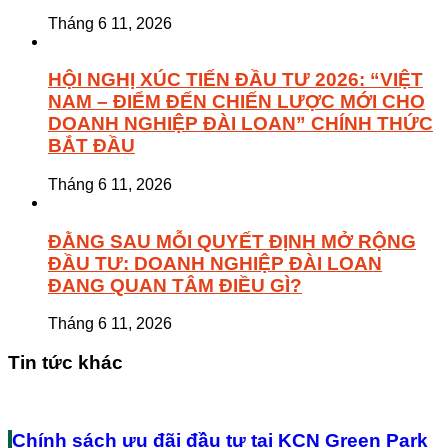
Tháng 6 11, 2026
HỘI NGHỊ XÚC TIẾN ĐẦU TƯ 2026: “VIỆT
NAM – ĐIỂM ĐẾN CHIẾN LƯỢC MỚI CHO
DOANH NGHIỆP ĐÀI LOAN” CHÍNH THỨC
BẮT ĐẦU
Tháng 6 11, 2026
ĐẰNG SAU MỖI QUYẾT ĐỊNH MỞ RỘNG
ĐẦU TƯ: DOANH NGHIỆP ĐÀI LOAN
ĐANG QUAN TÂM ĐIỀU GÌ?
Tháng 6 11, 2026
Tin tức khác
Chính sách ưu đãi đầu tư tại KCN Green Park