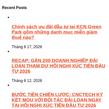
Recent Posts
Chính sách ưu đãi đầu tư tại KCN Green
Park gồm những danh mục miễn giảm
thuế nào?
Tháng 6 17, 2026
RECAP: GẦN 200 DOANH NGHIỆP ĐÀI
LOAN THAM DỰ HỘI NGHỊ XÚC TIẾN ĐẦU
TƯ 2026
Tháng 6 12, 2026
BƯỚC TIẾN CHIẾN LƯỢC: CNCTECH KÝ
KẾT MOU VỚI ĐỐI TÁC ĐÀI LOAN NGAY
TẠI HỘI NGHỊ XÚC TIẾN ĐẦU TƯ 2026