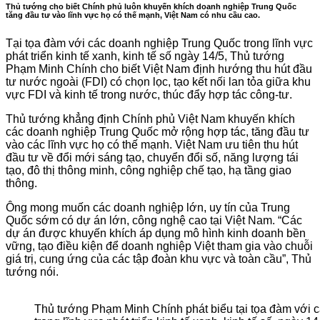
Thủ tướng cho biết Chính phủ luôn khuyến khích doanh nghiệp Trung Quốc
tăng đầu tư vào lĩnh vực họ có thế mạnh, Việt Nam có nhu cầu cao.
Tại tọa đàm với các doanh nghiệp Trung Quốc trong lĩnh vực
phát triển kinh tế xanh, kinh tế số ngày 14/5, Thủ tướng
Phạm Minh Chính cho biết Việt Nam định hướng thu hút đầu
tư nước ngoài (FDI) có chọn lọc, tạo kết nối lan tỏa giữa khu
vực FDI và kinh tế trong nước, thúc đẩy hợp tác công-tư.
Thủ tướng khẳng định Chính phủ Việt Nam khuyến khích
các doanh nghiệp Trung Quốc mở rộng hợp tác, tăng đầu tư
vào các lĩnh vực họ có thế mạnh. Việt Nam ưu tiên thu hút
đầu tư về đổi mới sáng tạo, chuyển đổi số, năng lượng tái
tạo, đô thị thông minh, công nghiệp chế tạo, hạ tầng giao
thông.
Ông mong muốn các doanh nghiệp lớn, uy tín của Trung
Quốc sớm có dự án lớn, công nghệ cao tại Việt Nam. “Các
dự án được khuyến khích áp dụng mô hình kinh doanh bền
vững, tạo điều kiện để doanh nghiệp Việt tham gia vào chuỗi
giá trị, cung ứng của các tập đoàn khu vực và toàn cầu”, Thủ
tướng nói.
Thủ tướng Phạm Minh Chính phát biểu tại tọa đàm với 