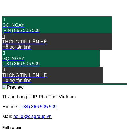
BẮT ĐẦU HÀNH TRÌNH THÀNH CÔNG NGAY BÂY GIỜ!
GỌI NGAY
(+84) 866 505 509
THÔNG TIN LIÊN HỆ
Hỗ trợ tận tình
GỌI NGAY
(+84) 866 505 509
THÔNG TIN LIÊN HỆ
Hỗ trợ tận tình
Thang Long III IP, Phu Tho, Vietnam
Hotline:
(+84) 866 505 509
Mail:
hello@cisgroup.vn
Follow us: