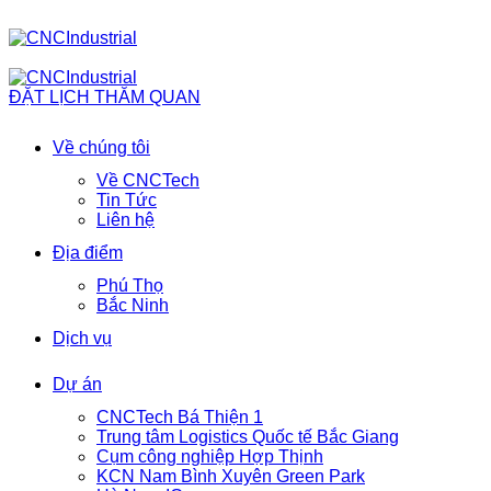
ĐẶT LỊCH THĂM QUAN
Về chúng tôi
Về CNCTech
Tin Tức
Liên hệ
Địa điểm
Phú Thọ
Bắc Ninh
Dịch vụ
Dự án
CNCTech Bá Thiện 1
Trung tâm Logistics Quốc tế Bắc Giang
Cụm công nghiệp Hợp Thịnh
KCN Nam Bình Xuyên Green Park