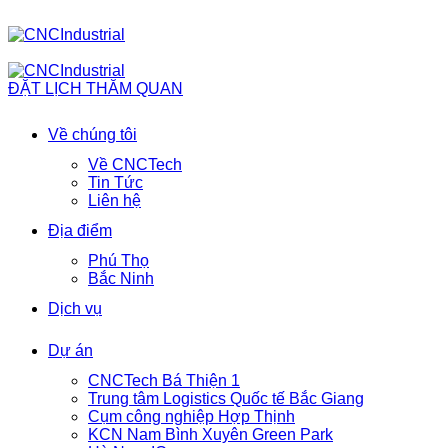
ĐẶT LỊCH THĂM QUAN
Về chúng tôi
Về CNCTech
Tin Tức
Liên hệ
Địa điểm
Phú Thọ
Bắc Ninh
Dịch vụ
Dự án
CNCTech Bá Thiện 1
Trung tâm Logistics Quốc tế Bắc Giang
Cụm công nghiệp Hợp Thịnh
KCN Nam Bình Xuyên Green Park