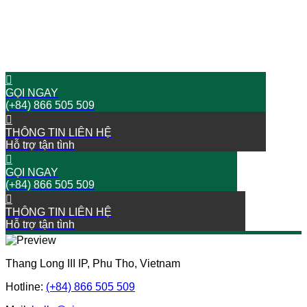
Hãy liên hệ với chúng tôi
BẮT ĐẦU HÀNH TRÌNH THÀNH CÔNG NGAY BÂY GIỜ!
GỌI NGAY
(+84) 866 505 509
THÔNG TIN LIÊN HỆ
Hỗ trợ tận tình
GỌI NGAY
(+84) 866 505 509
THÔNG TIN LIÊN HỆ
Hỗ trợ tận tình
Thang Long III IP, Phu Tho, Vietnam
Hotline:
(+84) 866 505 509