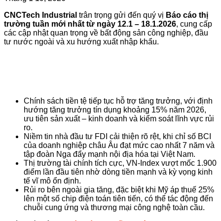
CNCTech Industrial
trân trọng gửi đến quý vị
Báo cáo thị
trường tuần mới nhất từ ngày 12.1 – 18.1.2026
, cung cấp
các cập nhật quan trọng về bất động sản công nghiệp, đầu
tư nước ngoài và xu hướng xuất nhập khẩu.
Chính sách tiền tệ tiếp tục hỗ trợ tăng trưởng, với định
hướng tăng trưởng tín dụng khoảng 15% năm 2026,
ưu tiên sản xuất – kinh doanh và kiểm soát lĩnh vực rủi
ro.
Niềm tin nhà đầu tư FDI cải thiện rõ rệt, khi chỉ số BCI
của doanh nghiệp châu Âu đạt mức cao nhất 7 năm và
tập đoàn Nga đẩy mạnh nội địa hóa tại Việt Nam.
Thị trường tài chính tích cực, VN-Index vượt mốc 1.900
điểm lần đầu tiên nhờ dòng tiền mạnh và kỳ vọng kinh
tế vĩ mô ổn định.
Rủi ro bên ngoài gia tăng, đặc biệt khi Mỹ áp thuế 25%
lên một số chip điện toán tiên tiến, có thể tác động đến
chuỗi cung ứng và thương mại công nghệ toàn cầu.