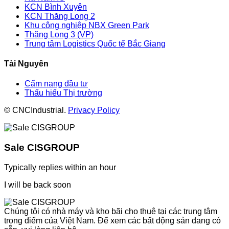
KCN Bình Xuyên
KCN Thăng Long 2
Khu công nghiệp NBX Green Park
Thăng Long 3 (VP)
Trung tâm Logistics Quốc tế Bắc Giang
Tài Nguyên
Cẩm nang đầu tư
Thấu hiểu Thị trường
© CNCIndustrial.
Privacy Policy
Sale CISGROUP
Typically replies within an hour
I will be back soon
Chúng tôi có nhà máy và kho bãi cho thuê tại các trung tâm
trọng điểm của Việt Nam. Để xem các bất động sản đang có