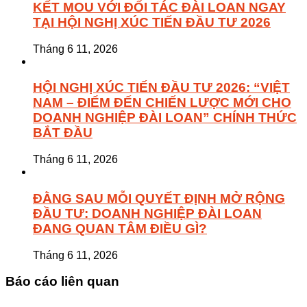
KẾT MOU VỚI ĐỐI TÁC ĐÀI LOAN NGAY
TẠI HỘI NGHỊ XÚC TIẾN ĐẦU TƯ 2026
Tháng 6 11, 2026
HỘI NGHỊ XÚC TIẾN ĐẦU TƯ 2026: “VIỆT
NAM – ĐIỂM ĐẾN CHIẾN LƯỢC MỚI CHO
DOANH NGHIỆP ĐÀI LOAN” CHÍNH THỨC
BẮT ĐẦU
Tháng 6 11, 2026
ĐẰNG SAU MỖI QUYẾT ĐỊNH MỞ RỘNG
ĐẦU TƯ: DOANH NGHIỆP ĐÀI LOAN
ĐANG QUAN TÂM ĐIỀU GÌ?
Tháng 6 11, 2026
Báo cáo liên quan