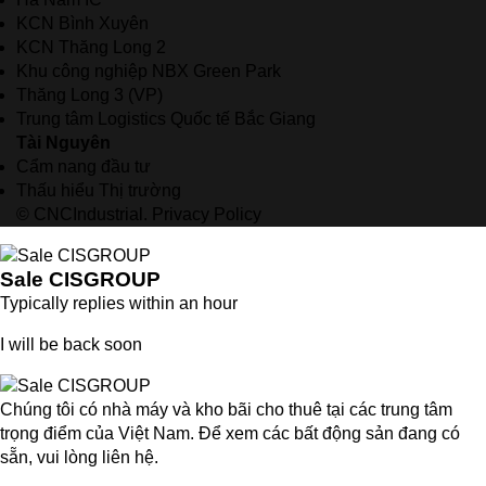
KCN Bình Xuyên
KCN Thăng Long 2
Khu công nghiệp NBX Green Park
Thăng Long 3 (VP)
Trung tâm Logistics Quốc tế Bắc Giang
Tài Nguyên
Cẩm nang đầu tư
Thấu hiểu Thị trường
© CNCIndustrial.
Privacy Policy
Sale CISGROUP
Typically replies within an hour
I will be back soon
Chúng tôi có nhà máy và kho bãi cho thuê tại các trung tâm
trọng điểm của Việt Nam. Để xem các bất động sản đang có
sẵn, vui lòng liên hệ.