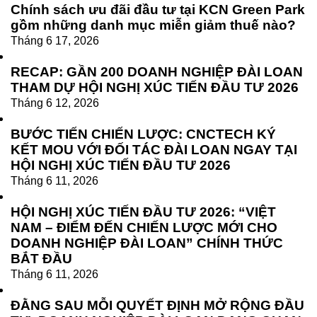
Chính sách ưu đãi đầu tư tại KCN Green Park
gồm những danh mục miễn giảm thuế nào?
Tháng 6 17, 2026
RECAP: GẦN 200 DOANH NGHIỆP ĐÀI LOAN
THAM DỰ HỘI NGHỊ XÚC TIẾN ĐẦU TƯ 2026
Tháng 6 12, 2026
BƯỚC TIẾN CHIẾN LƯỢC: CNCTECH KÝ
KẾT MOU VỚI ĐỐI TÁC ĐÀI LOAN NGAY TẠI
HỘI NGHỊ XÚC TIẾN ĐẦU TƯ 2026
Tháng 6 11, 2026
HỘI NGHỊ XÚC TIẾN ĐẦU TƯ 2026: “VIỆT
NAM – ĐIỂM ĐẾN CHIẾN LƯỢC MỚI CHO
DOANH NGHIỆP ĐÀI LOAN” CHÍNH THỨC
BẮT ĐẦU
Tháng 6 11, 2026
ĐẰNG SAU MỖI QUYẾT ĐỊNH MỞ RỘNG ĐẦU