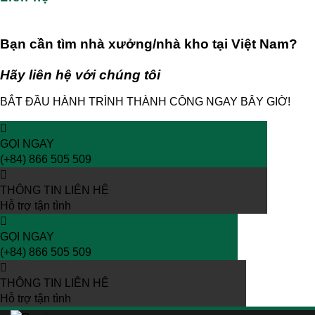
Bạn cần tìm nhà xưởng/nhà kho tại Việt Nam?
Hãy liên hệ với chúng tôi
BẮT ĐẦU HÀNH TRÌNH THÀNH CÔNG NGAY BÂY GIỜ!
GỌI NGAY
(+84) 866 505 509
THÔNG TIN LIÊN HỆ
Hỗ trợ tận tình
GỌI NGAY
(+84) 866 505 509
THÔNG TIN LIÊN HỆ
Hỗ trợ tận tình