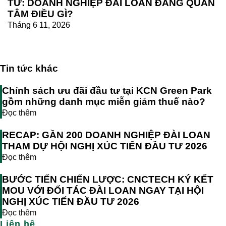
TƯ: DOANH NGHIỆP ĐÀI LOAN ĐANG QUAN
TÂM ĐIỀU GÌ?
Tháng 6 11, 2026
Tin tức khác
Chính sách ưu đãi đầu tư tại KCN Green Park
gồm những danh mục miễn giảm thuế nào?
Đọc thêm
RECAP: GẦN 200 DOANH NGHIỆP ĐÀI LOAN
THAM DỰ HỘI NGHỊ XÚC TIẾN ĐẦU TƯ 2026
Đọc thêm
BƯỚC TIẾN CHIẾN LƯỢC: CNCTECH KÝ KẾT
MOU VỚI ĐỐI TÁC ĐÀI LOAN NGAY TẠI HỘI
NGHỊ XÚC TIẾN ĐẦU TƯ 2026
Đọc thêm
Liên hệ