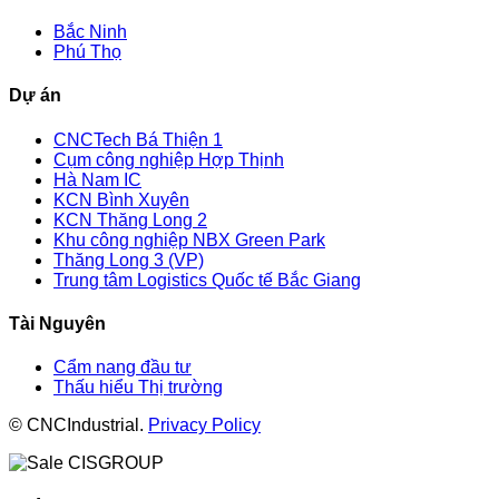
Bắc Ninh
Phú Thọ
Dự án
CNCTech Bá Thiện 1
Cụm công nghiệp Hợp Thịnh
Hà Nam IC
KCN Bình Xuyên
KCN Thăng Long 2
Khu công nghiệp NBX Green Park
Thăng Long 3 (VP)
Trung tâm Logistics Quốc tế Bắc Giang
Tài Nguyên
Cẩm nang đầu tư
Thấu hiểu Thị trường
© CNCIndustrial.
Privacy Policy