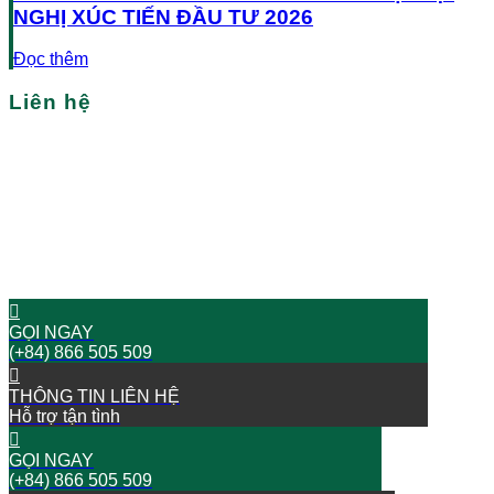
NGHỊ XÚC TIẾN ĐẦU TƯ 2026
Đọc thêm
Liên hệ
Bạn cần tìm nhà xưởng/nhà kho tại Việt Nam?
Hãy liên hệ với chúng tôi
BẮT ĐẦU HÀNH TRÌNH THÀNH CÔNG NGAY BÂY GIỜ!
GỌI NGAY
(+84) 866 505 509
THÔNG TIN LIÊN HỆ
Hỗ trợ tận tình
GỌI NGAY
(+84) 866 505 509