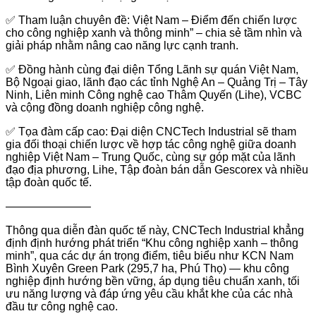
✅ Tham luận chuyên đề: Việt Nam – Điểm đến chiến lược
cho công nghiệp xanh và thông minh” – chia sẻ tầm nhìn và
giải pháp nhằm nâng cao năng lực cạnh tranh.
✅ Đồng hành cùng đại diện Tổng Lãnh sự quán Việt Nam,
Bộ Ngoại giao, lãnh đạo các tỉnh Nghệ An – Quảng Trị – Tây
Ninh, Liên minh Công nghệ cao Thâm Quyến (Lihe), VCBC
và cộng đồng doanh nghiệp công nghệ.
✅ Tọa đàm cấp cao: Đại diện CNCTech Industrial sẽ tham
gia đối thoại chiến lược về hợp tác công nghệ giữa doanh
nghiệp Việt Nam – Trung Quốc, cùng sự góp mặt của lãnh
đạo địa phương, Lihe, Tập đoàn bán dẫn Gescorex và nhiều
tập đoàn quốc tế.
———————–
Thông qua diễn đàn quốc tế này, CNCTech Industrial khẳng
định định hướng phát triển “Khu công nghiệp xanh – thông
minh”, qua các dự án trọng điểm, tiêu biểu như KCN Nam
Bình Xuyên Green Park (295,7 ha, Phú Thọ) — khu công
nghiệp định hướng bền vững, áp dụng tiêu chuẩn xanh, tối
ưu năng lượng và đáp ứng yêu cầu khắt khe của các nhà
đầu tư công nghệ cao.