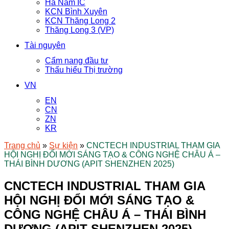
Hà Nam IC
KCN Bình Xuyên
KCN Thăng Long 2
Thăng Long 3 (VP)
Tài nguyên
Cẩm nang đầu tư
Thấu hiểu Thị trường
VN
EN
CN
ZN
KR
Trang chủ
»
Sự kiện
»
CNCTECH INDUSTRIAL THAM GIA
HỘI NGHỊ ĐỔI MỚI SÁNG TẠO & CÔNG NGHỆ CHÂU Á –
THÁI BÌNH DƯƠNG (APIT SHENZHEN 2025)
CNCTECH INDUSTRIAL THAM GIA
HỘI NGHỊ ĐỔI MỚI SÁNG TẠO &
CÔNG NGHỆ CHÂU Á – THÁI BÌNH
DƯƠNG (APIT SHENZHEN 2025)