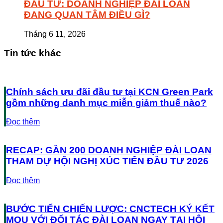
ĐẦU TƯ: DOANH NGHIỆP ĐÀI LOAN
ĐANG QUAN TÂM ĐIỀU GÌ?
Tháng 6 11, 2026
Tin tức khác
Chính sách ưu đãi đầu tư tại KCN Green Park
gồm những danh mục miễn giảm thuế nào?
Đọc thêm
RECAP: GẦN 200 DOANH NGHIỆP ĐÀI LOAN
THAM DỰ HỘI NGHỊ XÚC TIẾN ĐẦU TƯ 2026
Đọc thêm
BƯỚC TIẾN CHIẾN LƯỢC: CNCTECH KÝ KẾT
MOU VỚI ĐỐI TÁC ĐÀI LOAN NGAY TẠI HỘI