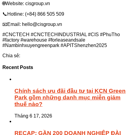
🌐Website: cisgroup.vn
📞Hotline: (+84) 866 505 509
📧Email: hello@cisgroup.vn
#CNCTECH #CNCTECHINDUSTRIAL #CIS #PhuTho
#factory #warehouse #forleaseandsale
#Nambinhxuyengreenpark #APITShenzhen2025
Chia sẻ:
Recent Posts
Chính sách ưu đãi đầu tư tại KCN Green
Park gồm những danh mục miễn giảm
thuế nào?
Tháng 6 17, 2026
RECAP: GẦN 200 DOANH NGHIỆP ĐÀI