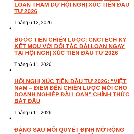
LOAN THAM DỰ HỘI NGHỊ XÚC TIẾN ĐẦU
TƯ 2026
Tháng 6 12, 2026
BƯỚC TIẾN CHIẾN LƯỢC: CNCTECH KÝ
KẾT MOU VỚI ĐỐI TÁC ĐÀI LOAN NGAY
TẠI HỘI NGHỊ XÚC TIẾN ĐẦU TƯ 2026
Tháng 6 11, 2026
HỘI NGHỊ XÚC TIẾN ĐẦU TƯ 2026: “VIỆT
NAM – ĐIỂM ĐẾN CHIẾN LƯỢC MỚI CHO
DOANH NGHIỆP ĐÀI LOAN” CHÍNH THỨC
BẮT ĐẦU
Tháng 6 11, 2026
ĐẰNG SAU MỖI QUYẾT ĐỊNH MỞ RỘNG