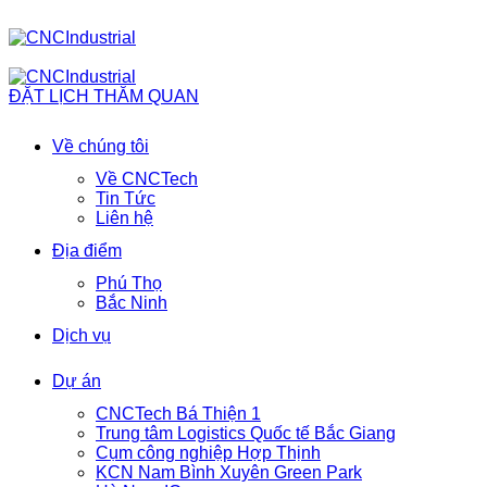
ĐẶT LỊCH THĂM QUAN
Về chúng tôi
Về CNCTech
Tin Tức
Liên hệ
Địa điểm
Phú Thọ
Bắc Ninh
Dịch vụ
Dự án
CNCTech Bá Thiện 1
Trung tâm Logistics Quốc tế Bắc Giang
Cụm công nghiệp Hợp Thịnh
KCN Nam Bình Xuyên Green Park