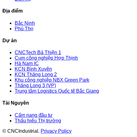
Địa điểm
Bắc Ninh
Phú Thọ
Dự án
CNCTech Bá Thiện 1
Cụm công nghiệp Hợp Thịnh
Hà Nam IC
KCN Bình Xuyên
KCN Thăng Long 2
Khu công nghiệp NBX Green Park
Thăng Long 3 (VP)
Trung tâm Logistics Quốc tế Bắc Giang
Tài Nguyên
Cẩm nang đầu tư
Thấu hiểu Thị trường
© CNCIndustrial.
Privacy Policy