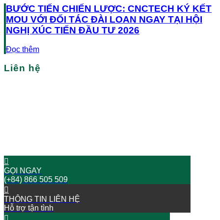
BƯỚC TIẾN CHIẾN LƯỢC: CNCTECH KÝ KẾT
MOU VỚI ĐỐI TÁC ĐÀI LOAN NGAY TẠI HỘI
NGHỊ XÚC TIẾN ĐẦU TƯ 2026
Đọc thêm
Liên hệ
Bạn cần tìm nhà xưởng/nhà kho tại Việt Nam?
Hãy liên hệ với chúng tôi
BẮT ĐẦU HÀNH TRÌNH THÀNH CÔNG NGAY BÂY GIỜ!
GỌI NGAY
(+84) 866 505 509
THÔNG TIN LIÊN HỆ
Hỗ trợ tận tình