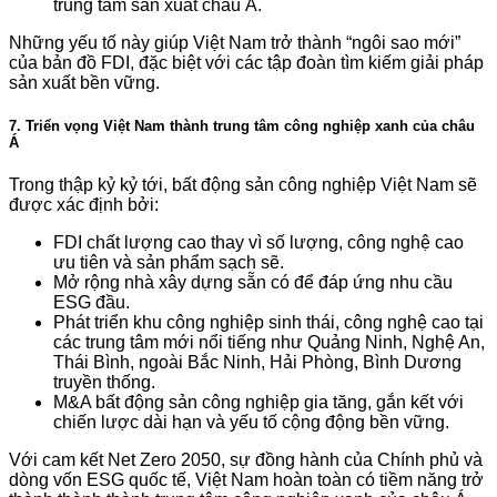
trung tâm sản xuất châu Á.
Những yếu tố này giúp Việt Nam trở thành “ngôi sao mới”
của bản đồ FDI, đặc biệt với các tập đoàn tìm kiếm giải pháp
sản xuất bền vững.
7. Triển vọng Việt Nam thành trung tâm công nghiệp xanh của châu
Á
Trong thập kỷ kỷ tới, bất động sản công nghiệp Việt Nam sẽ
được xác định bởi:
FDI chất lượng cao thay vì số lượng, công nghệ cao
ưu tiên và sản phẩm sạch sẽ.
Mở rộng nhà xây dựng sẵn có để đáp ứng nhu cầu
ESG đầu.
Phát triển khu công nghiệp sinh thái, công nghệ cao tại
các trung tâm mới nổi tiếng như Quảng Ninh, Nghệ An,
Thái Bình, ngoài Bắc Ninh, Hải Phòng, Bình Dương
truyền thống.
M&A bất động sản công nghiệp gia tăng, gắn kết với
chiến lược dài hạn và yếu tố cộng động bền vững.
Với cam kết Net Zero 2050, sự đồng hành của Chính phủ và
dòng vốn ESG quốc tế, Việt Nam hoàn toàn có tiềm năng trở