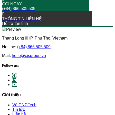
GỌI NGAY
(+84) 866 505 509
THÔNG TIN LIÊN HỆ
Hỗ trợ tận tình
Thang Long III IP, Phu Tho, Vietnam
Hotline:
(+84) 866 505 509
Mail:
hello@cisgroup.vn
Follow us:
Giới thiệu
Về CNCTech
Tin tức
Liên hệ