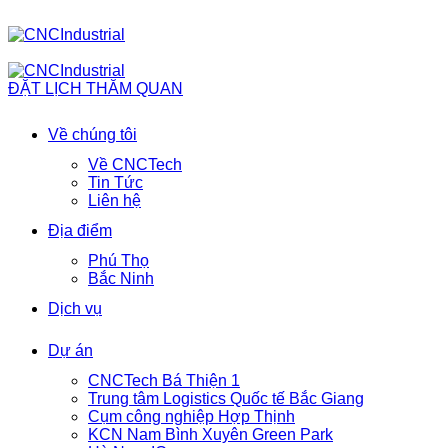
ĐẶT LỊCH THĂM QUAN
Về chúng tôi
Về CNCTech
Tin Tức
Liên hệ
Địa điểm
Phú Thọ
Bắc Ninh
Dịch vụ
Dự án
CNCTech Bá Thiện 1
Trung tâm Logistics Quốc tế Bắc Giang
Cụm công nghiệp Hợp Thịnh
KCN Nam Bình Xuyên Green Park