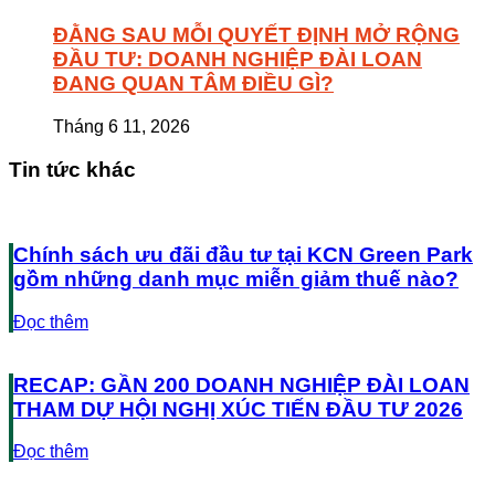
ĐẰNG SAU MỖI QUYẾT ĐỊNH MỞ RỘNG
ĐẦU TƯ: DOANH NGHIỆP ĐÀI LOAN
ĐANG QUAN TÂM ĐIỀU GÌ?
Tháng 6 11, 2026
Tin tức khác
Chính sách ưu đãi đầu tư tại KCN Green Park
gồm những danh mục miễn giảm thuế nào?
Đọc thêm
RECAP: GẦN 200 DOANH NGHIỆP ĐÀI LOAN
THAM DỰ HỘI NGHỊ XÚC TIẾN ĐẦU TƯ 2026
Đọc thêm