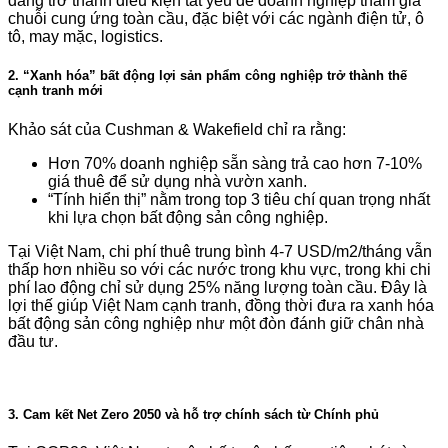
đang trở thành điều kiện tất yếu để doanh nghiệp tham gia
chuỗi cung ứng toàn cầu, đặc biệt với các ngành điện tử, ô
tô, may mặc, logistics.
2. “Xanh hóa” bất động lợi sản phẩm công nghiệp trở thành thế
cạnh tranh mới
Khảo sát của Cushman & Wakefield chỉ ra rằng:
Hơn 70% doanh nghiệp sẵn sàng trả cao hơn 7-10%
giá thuê để sử dụng nhà vườn xanh.
“Tính hiển thị” nằm trong top 3 tiêu chí quan trọng nhất
khi lựa chọn bất động sản công nghiệp.
Tại Việt Nam, chi phí thuê trung bình 4-7 USD/m2/tháng vẫn
thấp hơn nhiều so với các nước trong khu vực, trong khi chi
phí lao động chỉ sử dụng 25% năng lượng toàn cầu. Đây là
lợi thế giúp Việt Nam cạnh tranh, đồng thời đưa ra xanh hóa
bất động sản công nghiệp như một đòn đánh giữ chân nhà
đầu tư.
3. Cam kết Net Zero 2050 và hỗ trợ chính sách từ Chính phủ