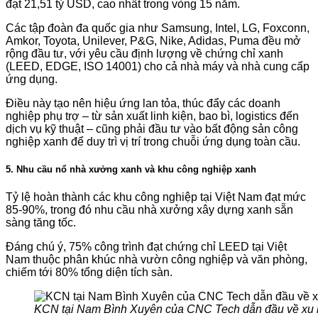
đạt 21,51 tỷ USD, cao nhất trong vòng 15 năm.
Các tập đoàn đa quốc gia như Samsung, Intel, LG, Foxconn,
Amkor, Toyota, Unilever, P&G, Nike, Adidas, Puma đều mở
rộng đầu tư, với yêu cầu định lượng về chứng chỉ xanh
(LEED, EDGE, ISO 14001) cho cả nhà máy và nhà cung cấp
ứng dụng.
Điều này tạo nên hiệu ứng lan tỏa, thúc đẩy các doanh
nghiệp phụ trợ – từ sản xuất linh kiện, bao bì, logistics đến
dịch vụ kỹ thuật – cũng phải đầu tư vào bất động sản công
nghiệp xanh để duy trì vị trí trong chuỗi ứng dụng toàn cầu.
5. Nhu cầu nổ nhà xưởng xanh và khu công nghiệp xanh
Tỷ lệ hoàn thành các khu công nghiệp tại Việt Nam đạt mức
85-90%, trong đó nhu cầu nhà xưởng xây dựng xanh sẵn
sàng tăng tốc.
Đáng chú ý, 75% công trình đạt chứng chỉ LEED tại Việt
Nam thuộc phân khúc nhà vườn công nghiệp và văn phòng,
chiếm tới 80% tổng diện tích sàn.
KCN tại Nam Bình Xuyên của CNC Tech dẫn đầu về x