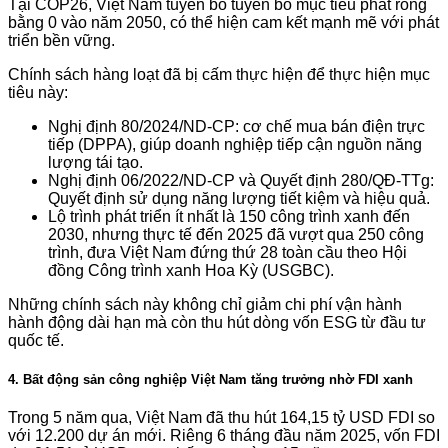
Tại COP26, Việt Nam tuyên bố tuyên bố mục tiêu phát ròng
bằng 0 vào năm 2050, có thể hiện cam kết mạnh mẽ với phát
triển bền vững.
Chính sách hàng loạt đã bị cấm thực hiện để thực hiện mục
tiêu này:
Nghị định 80/2024/ND-CP: cơ chế mua bán điện trực
tiếp (DPPA), giúp doanh nghiệp tiếp cận nguồn năng
lượng tái tạo.
Nghị định 06/2022/ND-CP và Quyết định 280/QĐ-TTg:
Quyết định sử dụng năng lượng tiết kiệm và hiệu quả.
Lộ trình phát triển ít nhất là 150 công trình xanh đến
2030, nhưng thực tế đến 2025 đã vượt qua 250 công
trình, đưa Việt Nam đứng thứ 28 toàn cầu theo Hội
đồng Công trình xanh Hoa Kỳ (USGBC).
Những chính sách này không chỉ giảm chi phí vận hành
hành động dài hạn mà còn thu hút dòng vốn ESG từ đầu tư
quốc tế.
4. Bất động sản công nghiệp Việt Nam tăng trưởng nhờ FDI xanh
Trong 5 năm qua, Việt Nam đã thu hút 164,15 tỷ USD FDI so
với 12.200 dự án mới. Riêng 6 tháng đầu năm 2025, vốn FDI